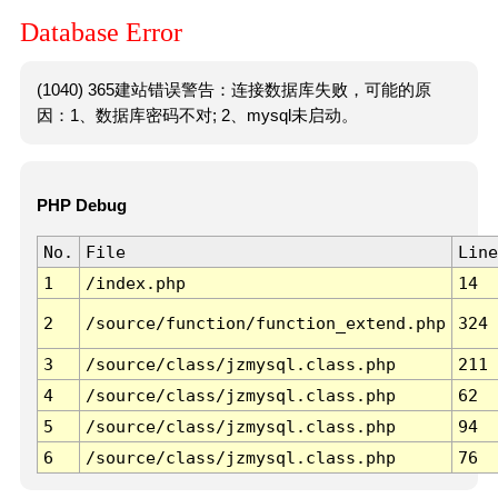
Database Error
(1040) 365建站错误警告：连接数据库失败，可能的原
因：1、数据库密码不对; 2、mysql未启动。
PHP Debug
No.
File
Line
1
/index.php
14
2
/source/function/function_extend.php
324
3
/source/class/jzmysql.class.php
211
4
/source/class/jzmysql.class.php
62
5
/source/class/jzmysql.class.php
94
6
/source/class/jzmysql.class.php
76