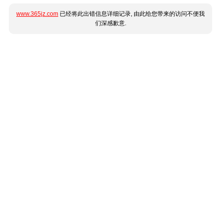
www.365jz.com
已经将此出错信息详细记录, 由此给您带来的访问不便我
们深感歉意.