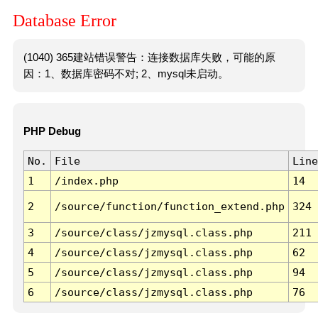
Database Error
(1040) 365建站错误警告：连接数据库失败，可能的原
因：1、数据库密码不对; 2、mysql未启动。
PHP Debug
No.
File
Line
1
/index.php
14
2
/source/function/function_extend.php
324
3
/source/class/jzmysql.class.php
211
4
/source/class/jzmysql.class.php
62
5
/source/class/jzmysql.class.php
94
6
/source/class/jzmysql.class.php
76