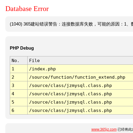
Database Error
(1040) 365建站错误警告：连接数据库失败，可能的原因：1、数
PHP Debug
No.
File
1
/index.php
2
/source/function/function_extend.php
3
/source/class/jzmysql.class.php
4
/source/class/jzmysql.class.php
5
/source/class/jzmysql.class.php
6
/source/class/jzmysql.class.php
www.365jz.com
已经将此