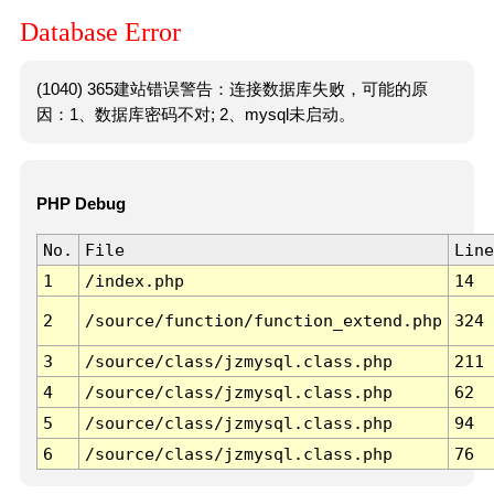
Database Error
(1040) 365建站错误警告：连接数据库失败，可能的原
因：1、数据库密码不对; 2、mysql未启动。
PHP Debug
No.
File
Line
1
/index.php
14
2
/source/function/function_extend.php
324
3
/source/class/jzmysql.class.php
211
4
/source/class/jzmysql.class.php
62
5
/source/class/jzmysql.class.php
94
6
/source/class/jzmysql.class.php
76