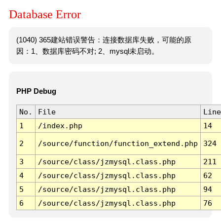
Database Error
(1040) 365建站错误警告：连接数据库失败，可能的原
因：1、数据库密码不对; 2、mysql未启动。
PHP Debug
No.
File
Line
1
/index.php
14
2
/source/function/function_extend.php
324
3
/source/class/jzmysql.class.php
211
4
/source/class/jzmysql.class.php
62
5
/source/class/jzmysql.class.php
94
6
/source/class/jzmysql.class.php
76