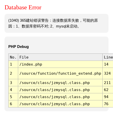
Database Error
(1040) 365建站错误警告：连接数据库失败，可能的原
因：1、数据库密码不对; 2、mysql未启动。
PHP Debug
No.
File
Line
1
/index.php
14
2
/source/function/function_extend.php
324
3
/source/class/jzmysql.class.php
211
4
/source/class/jzmysql.class.php
62
5
/source/class/jzmysql.class.php
94
6
/source/class/jzmysql.class.php
76