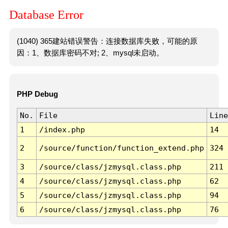
Database Error
(1040) 365建站错误警告：连接数据库失败，可能的原
因：1、数据库密码不对; 2、mysql未启动。
PHP Debug
No.
File
Line
1
/index.php
14
2
/source/function/function_extend.php
324
3
/source/class/jzmysql.class.php
211
4
/source/class/jzmysql.class.php
62
5
/source/class/jzmysql.class.php
94
6
/source/class/jzmysql.class.php
76