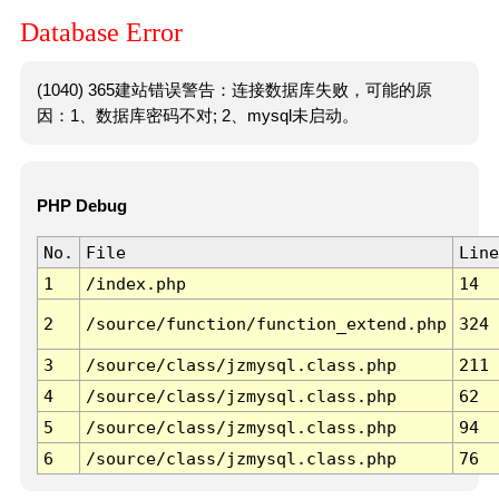
Database Error
(1040) 365建站错误警告：连接数据库失败，可能的原
因：1、数据库密码不对; 2、mysql未启动。
PHP Debug
No.
File
Line
1
/index.php
14
2
/source/function/function_extend.php
324
3
/source/class/jzmysql.class.php
211
4
/source/class/jzmysql.class.php
62
5
/source/class/jzmysql.class.php
94
6
/source/class/jzmysql.class.php
76