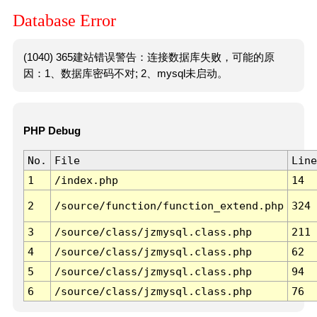
Database Error
(1040) 365建站错误警告：连接数据库失败，可能的原
因：1、数据库密码不对; 2、mysql未启动。
PHP Debug
No.
File
Line
1
/index.php
14
2
/source/function/function_extend.php
324
3
/source/class/jzmysql.class.php
211
4
/source/class/jzmysql.class.php
62
5
/source/class/jzmysql.class.php
94
6
/source/class/jzmysql.class.php
76