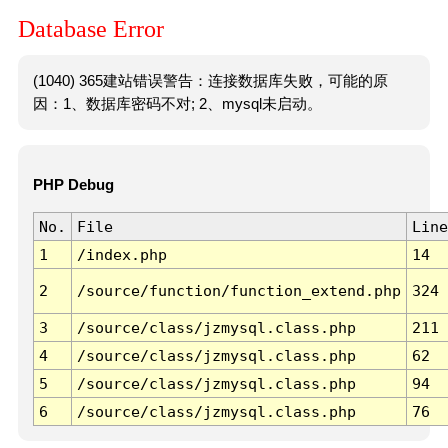
Database Error
(1040) 365建站错误警告：连接数据库失败，可能的原
因：1、数据库密码不对; 2、mysql未启动。
PHP Debug
No.
File
Line
1
/index.php
14
2
/source/function/function_extend.php
324
3
/source/class/jzmysql.class.php
211
4
/source/class/jzmysql.class.php
62
5
/source/class/jzmysql.class.php
94
6
/source/class/jzmysql.class.php
76