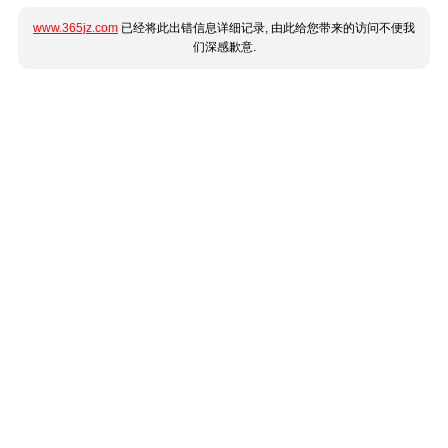
www.365jz.com
已经将此出错信息详细记录, 由此给您带来的访问不便我
们深感歉意.