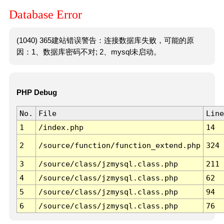
Database Error
(1040) 365建站错误警告：连接数据库失败，可能的原
因：1、数据库密码不对; 2、mysql未启动。
PHP Debug
No.
File
Line
1
/index.php
14
2
/source/function/function_extend.php
324
3
/source/class/jzmysql.class.php
211
4
/source/class/jzmysql.class.php
62
5
/source/class/jzmysql.class.php
94
6
/source/class/jzmysql.class.php
76