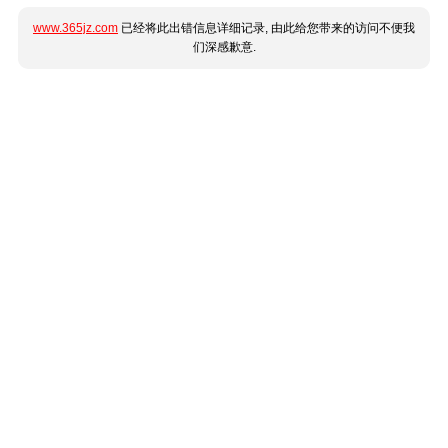
www.365jz.com
已经将此出错信息详细记录, 由此给您带来的访问不便我
们深感歉意.