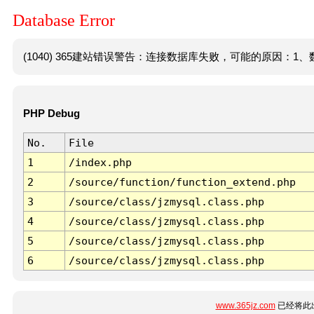
Database Error
(1040) 365建站错误警告：连接数据库失败，可能的原因：1、数
PHP Debug
No.
File
1
/index.php
2
/source/function/function_extend.php
3
/source/class/jzmysql.class.php
4
/source/class/jzmysql.class.php
5
/source/class/jzmysql.class.php
6
/source/class/jzmysql.class.php
www.365jz.com
已经将此