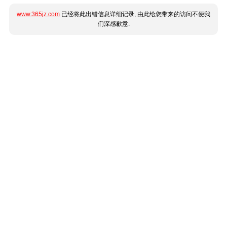
www.365jz.com
已经将此出错信息详细记录, 由此给您带来的访问不便我
们深感歉意.