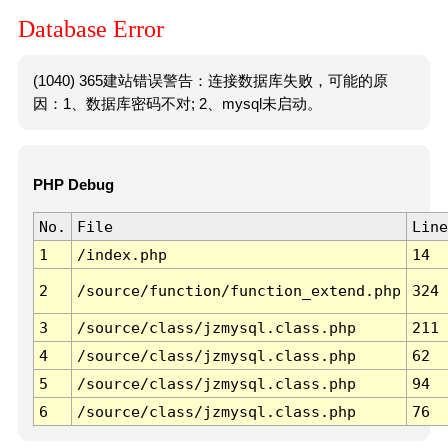
Database Error
(1040) 365建站错误警告：连接数据库失败，可能的原
因：1、数据库密码不对; 2、mysql未启动。
PHP Debug
No.
File
Line
1
/index.php
14
2
/source/function/function_extend.php
324
3
/source/class/jzmysql.class.php
211
4
/source/class/jzmysql.class.php
62
5
/source/class/jzmysql.class.php
94
6
/source/class/jzmysql.class.php
76