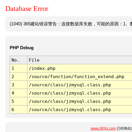
Database Error
(1040) 365建站错误警告：连接数据库失败，可能的原因：1、数
PHP Debug
No.
File
1
/index.php
2
/source/function/function_extend.php
3
/source/class/jzmysql.class.php
4
/source/class/jzmysql.class.php
5
/source/class/jzmysql.class.php
6
/source/class/jzmysql.class.php
www.365jz.com
已经将此