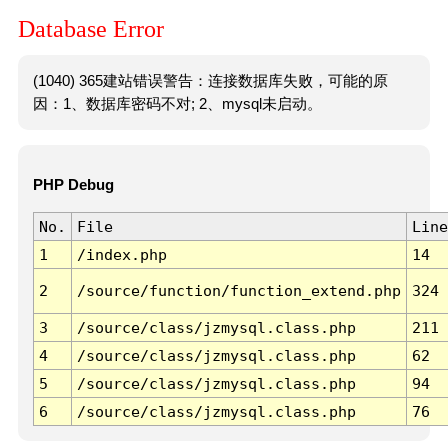
Database Error
(1040) 365建站错误警告：连接数据库失败，可能的原
因：1、数据库密码不对; 2、mysql未启动。
PHP Debug
No.
File
Line
1
/index.php
14
2
/source/function/function_extend.php
324
3
/source/class/jzmysql.class.php
211
4
/source/class/jzmysql.class.php
62
5
/source/class/jzmysql.class.php
94
6
/source/class/jzmysql.class.php
76