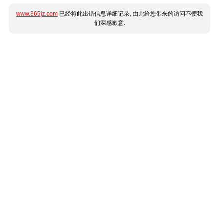
www.365jz.com
已经将此出错信息详细记录, 由此给您带来的访问不便我
们深感歉意.