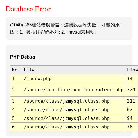
Database Error
(1040) 365建站错误警告：连接数据库失败，可能的原
因：1、数据库密码不对; 2、mysql未启动。
PHP Debug
No.
File
Line
1
/index.php
14
2
/source/function/function_extend.php
324
3
/source/class/jzmysql.class.php
211
4
/source/class/jzmysql.class.php
62
5
/source/class/jzmysql.class.php
94
6
/source/class/jzmysql.class.php
76