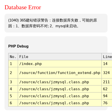
Database Error
(1040) 365建站错误警告：连接数据库失败，可能的原
因：1、数据库密码不对; 2、mysql未启动。
PHP Debug
No.
File
Line
1
/index.php
14
2
/source/function/function_extend.php
324
3
/source/class/jzmysql.class.php
211
4
/source/class/jzmysql.class.php
62
5
/source/class/jzmysql.class.php
94
6
/source/class/jzmysql.class.php
76