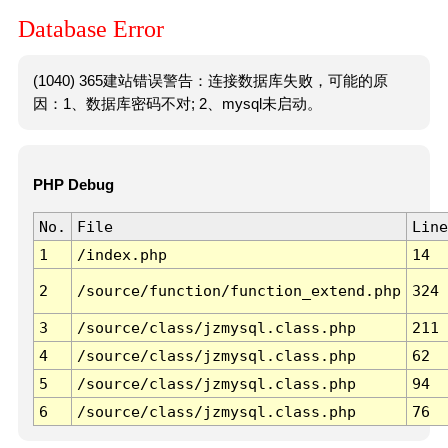
Database Error
(1040) 365建站错误警告：连接数据库失败，可能的原
因：1、数据库密码不对; 2、mysql未启动。
PHP Debug
No.
File
Line
1
/index.php
14
2
/source/function/function_extend.php
324
3
/source/class/jzmysql.class.php
211
4
/source/class/jzmysql.class.php
62
5
/source/class/jzmysql.class.php
94
6
/source/class/jzmysql.class.php
76