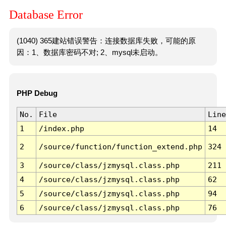
Database Error
(1040) 365建站错误警告：连接数据库失败，可能的原
因：1、数据库密码不对; 2、mysql未启动。
PHP Debug
No.
File
Line
1
/index.php
14
2
/source/function/function_extend.php
324
3
/source/class/jzmysql.class.php
211
4
/source/class/jzmysql.class.php
62
5
/source/class/jzmysql.class.php
94
6
/source/class/jzmysql.class.php
76