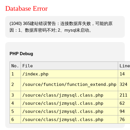
Database Error
(1040) 365建站错误警告：连接数据库失败，可能的原
因：1、数据库密码不对; 2、mysql未启动。
PHP Debug
No.
File
Line
1
/index.php
14
2
/source/function/function_extend.php
324
3
/source/class/jzmysql.class.php
211
4
/source/class/jzmysql.class.php
62
5
/source/class/jzmysql.class.php
94
6
/source/class/jzmysql.class.php
76