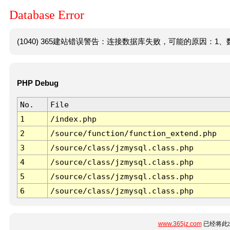
Database Error
(1040) 365建站错误警告：连接数据库失败，可能的原因：1、数
PHP Debug
No.
File
1
/index.php
2
/source/function/function_extend.php
3
/source/class/jzmysql.class.php
4
/source/class/jzmysql.class.php
5
/source/class/jzmysql.class.php
6
/source/class/jzmysql.class.php
www.365jz.com
已经将此