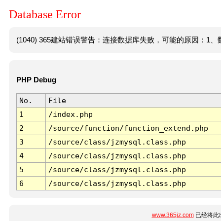
Database Error
(1040) 365建站错误警告：连接数据库失败，可能的原因：1、数
PHP Debug
No.
File
1
/index.php
2
/source/function/function_extend.php
3
/source/class/jzmysql.class.php
4
/source/class/jzmysql.class.php
5
/source/class/jzmysql.class.php
6
/source/class/jzmysql.class.php
www.365jz.com
已经将此