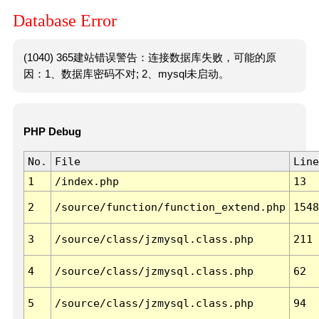
Database Error
(1040) 365建站错误警告：连接数据库失败，可能的原
因：1、数据库密码不对; 2、mysql未启动。
PHP Debug
No.
File
Line
1
/index.php
13
2
/source/function/function_extend.php
1548
3
/source/class/jzmysql.class.php
211
4
/source/class/jzmysql.class.php
62
5
/source/class/jzmysql.class.php
94