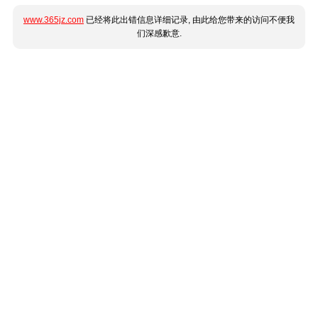
www.365jz.com
已经将此出错信息详细记录, 由此给您带来的访问不便我
们深感歉意.