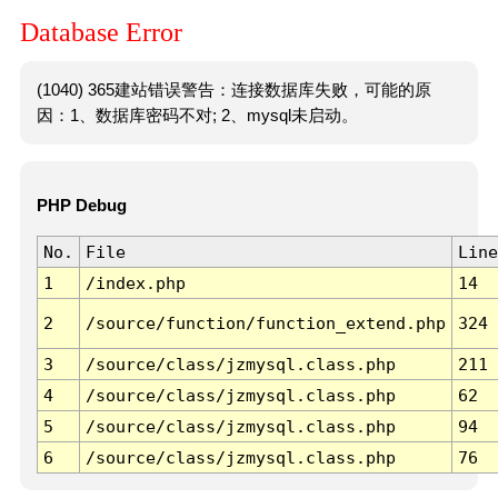
Database Error
(1040) 365建站错误警告：连接数据库失败，可能的原
因：1、数据库密码不对; 2、mysql未启动。
PHP Debug
No.
File
Line
1
/index.php
14
2
/source/function/function_extend.php
324
3
/source/class/jzmysql.class.php
211
4
/source/class/jzmysql.class.php
62
5
/source/class/jzmysql.class.php
94
6
/source/class/jzmysql.class.php
76