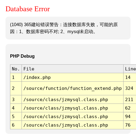
Database Error
(1040) 365建站错误警告：连接数据库失败，可能的原
因：1、数据库密码不对; 2、mysql未启动。
PHP Debug
No.
File
Line
1
/index.php
14
2
/source/function/function_extend.php
324
3
/source/class/jzmysql.class.php
211
4
/source/class/jzmysql.class.php
62
5
/source/class/jzmysql.class.php
94
6
/source/class/jzmysql.class.php
76