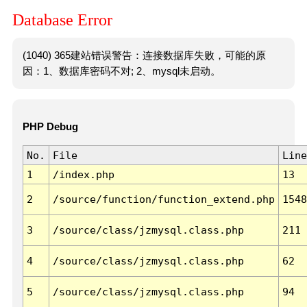
Database Error
(1040) 365建站错误警告：连接数据库失败，可能的原
因：1、数据库密码不对; 2、mysql未启动。
PHP Debug
No.
File
Line
1
/index.php
13
2
/source/function/function_extend.php
1548
3
/source/class/jzmysql.class.php
211
4
/source/class/jzmysql.class.php
62
5
/source/class/jzmysql.class.php
94