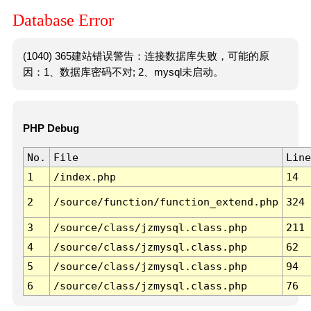
Database Error
(1040) 365建站错误警告：连接数据库失败，可能的原
因：1、数据库密码不对; 2、mysql未启动。
PHP Debug
No.
File
Line
1
/index.php
14
2
/source/function/function_extend.php
324
3
/source/class/jzmysql.class.php
211
4
/source/class/jzmysql.class.php
62
5
/source/class/jzmysql.class.php
94
6
/source/class/jzmysql.class.php
76