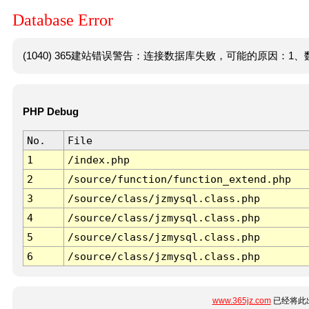
Database Error
(1040) 365建站错误警告：连接数据库失败，可能的原因：1、数
PHP Debug
No.
File
1
/index.php
2
/source/function/function_extend.php
3
/source/class/jzmysql.class.php
4
/source/class/jzmysql.class.php
5
/source/class/jzmysql.class.php
6
/source/class/jzmysql.class.php
www.365jz.com
已经将此