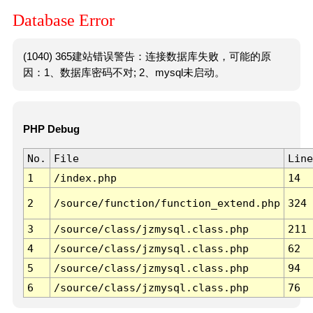
Database Error
(1040) 365建站错误警告：连接数据库失败，可能的原
因：1、数据库密码不对; 2、mysql未启动。
PHP Debug
No.
File
Line
1
/index.php
14
2
/source/function/function_extend.php
324
3
/source/class/jzmysql.class.php
211
4
/source/class/jzmysql.class.php
62
5
/source/class/jzmysql.class.php
94
6
/source/class/jzmysql.class.php
76