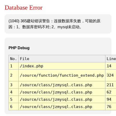
Database Error
(1040) 365建站错误警告：连接数据库失败，可能的原
因：1、数据库密码不对; 2、mysql未启动。
PHP Debug
No.
File
Line
1
/index.php
14
2
/source/function/function_extend.php
324
3
/source/class/jzmysql.class.php
211
4
/source/class/jzmysql.class.php
62
5
/source/class/jzmysql.class.php
94
6
/source/class/jzmysql.class.php
76