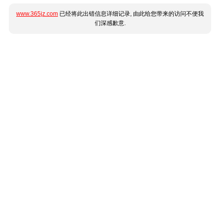
www.365jz.com
已经将此出错信息详细记录, 由此给您带来的访问不便我
们深感歉意.