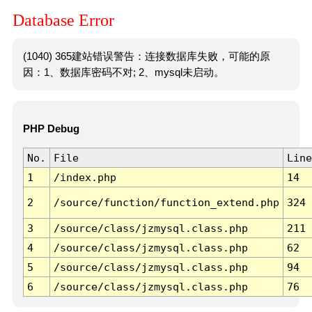
Database Error
(1040) 365建站错误警告：连接数据库失败，可能的原
因：1、数据库密码不对; 2、mysql未启动。
PHP Debug
No.
File
Line
1
/index.php
14
2
/source/function/function_extend.php
324
3
/source/class/jzmysql.class.php
211
4
/source/class/jzmysql.class.php
62
5
/source/class/jzmysql.class.php
94
6
/source/class/jzmysql.class.php
76