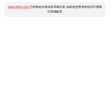
www.365jz.com
已经将此出错信息详细记录, 由此给您带来的访问不便我
们深感歉意.