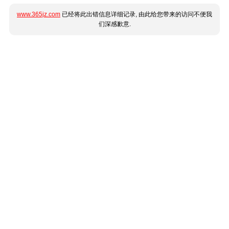
www.365jz.com
已经将此出错信息详细记录, 由此给您带来的访问不便我
们深感歉意.