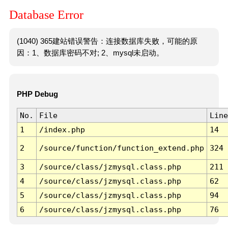
Database Error
(1040) 365建站错误警告：连接数据库失败，可能的原
因：1、数据库密码不对; 2、mysql未启动。
PHP Debug
No.
File
Line
1
/index.php
14
2
/source/function/function_extend.php
324
3
/source/class/jzmysql.class.php
211
4
/source/class/jzmysql.class.php
62
5
/source/class/jzmysql.class.php
94
6
/source/class/jzmysql.class.php
76