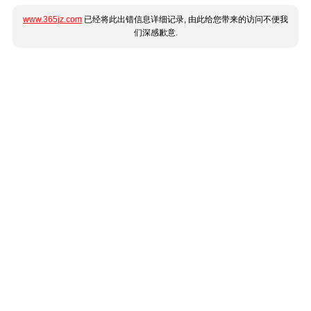
www.365jz.com
已经将此出错信息详细记录, 由此给您带来的访问不便我
们深感歉意.