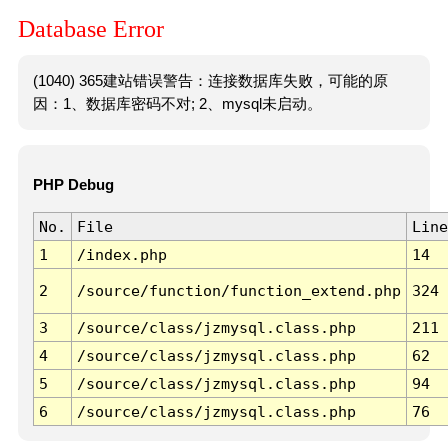
Database Error
(1040) 365建站错误警告：连接数据库失败，可能的原
因：1、数据库密码不对; 2、mysql未启动。
PHP Debug
No.
File
Line
1
/index.php
14
2
/source/function/function_extend.php
324
3
/source/class/jzmysql.class.php
211
4
/source/class/jzmysql.class.php
62
5
/source/class/jzmysql.class.php
94
6
/source/class/jzmysql.class.php
76