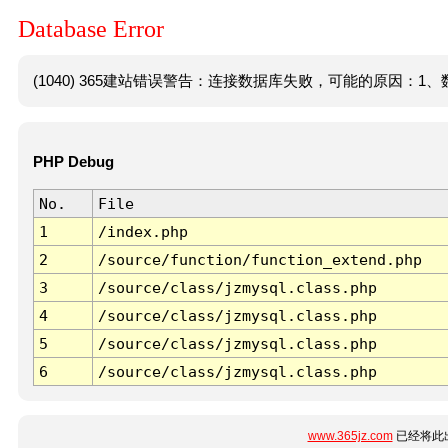
Database Error
(1040) 365建站错误警告：连接数据库失败，可能的原因：1、数
PHP Debug
No.
File
1
/index.php
2
/source/function/function_extend.php
3
/source/class/jzmysql.class.php
4
/source/class/jzmysql.class.php
5
/source/class/jzmysql.class.php
6
/source/class/jzmysql.class.php
www.365jz.com
已经将此