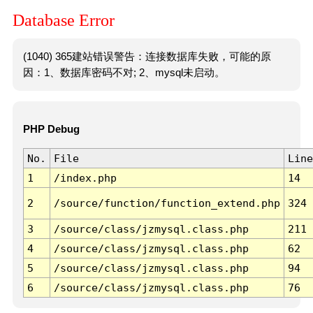
Database Error
(1040) 365建站错误警告：连接数据库失败，可能的原
因：1、数据库密码不对; 2、mysql未启动。
PHP Debug
No.
File
Line
1
/index.php
14
2
/source/function/function_extend.php
324
3
/source/class/jzmysql.class.php
211
4
/source/class/jzmysql.class.php
62
5
/source/class/jzmysql.class.php
94
6
/source/class/jzmysql.class.php
76