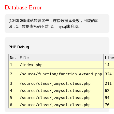
Database Error
(1040) 365建站错误警告：连接数据库失败，可能的原
因：1、数据库密码不对; 2、mysql未启动。
PHP Debug
No.
File
Line
1
/index.php
14
2
/source/function/function_extend.php
324
3
/source/class/jzmysql.class.php
211
4
/source/class/jzmysql.class.php
62
5
/source/class/jzmysql.class.php
94
6
/source/class/jzmysql.class.php
76