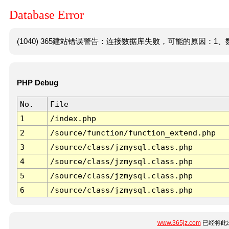
Database Error
(1040) 365建站错误警告：连接数据库失败，可能的原因：1、数
PHP Debug
No.
File
1
/index.php
2
/source/function/function_extend.php
3
/source/class/jzmysql.class.php
4
/source/class/jzmysql.class.php
5
/source/class/jzmysql.class.php
6
/source/class/jzmysql.class.php
www.365jz.com
已经将此