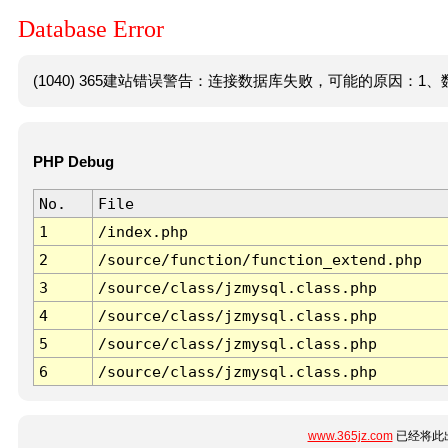
Database Error
(1040) 365建站错误警告：连接数据库失败，可能的原因：1、数
PHP Debug
No.
File
1
/index.php
2
/source/function/function_extend.php
3
/source/class/jzmysql.class.php
4
/source/class/jzmysql.class.php
5
/source/class/jzmysql.class.php
6
/source/class/jzmysql.class.php
www.365jz.com
已经将此