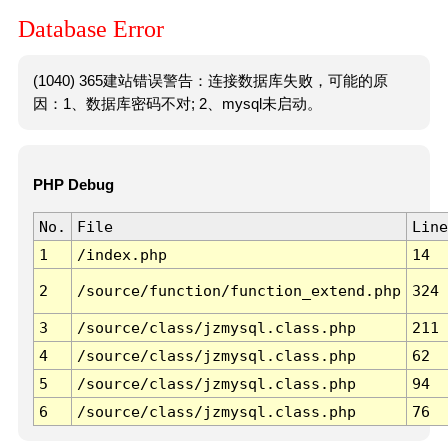
Database Error
(1040) 365建站错误警告：连接数据库失败，可能的原
因：1、数据库密码不对; 2、mysql未启动。
PHP Debug
No.
File
Line
1
/index.php
14
2
/source/function/function_extend.php
324
3
/source/class/jzmysql.class.php
211
4
/source/class/jzmysql.class.php
62
5
/source/class/jzmysql.class.php
94
6
/source/class/jzmysql.class.php
76