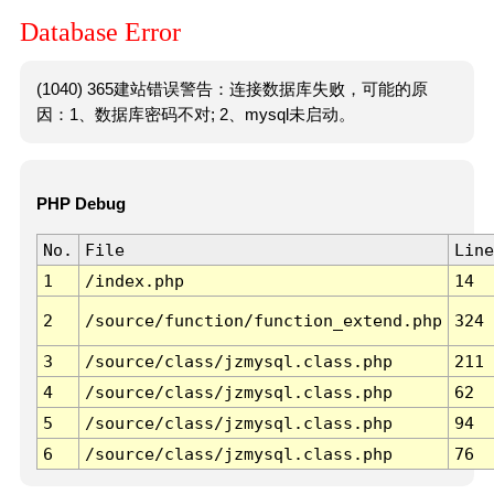
Database Error
(1040) 365建站错误警告：连接数据库失败，可能的原
因：1、数据库密码不对; 2、mysql未启动。
PHP Debug
No.
File
Line
1
/index.php
14
2
/source/function/function_extend.php
324
3
/source/class/jzmysql.class.php
211
4
/source/class/jzmysql.class.php
62
5
/source/class/jzmysql.class.php
94
6
/source/class/jzmysql.class.php
76