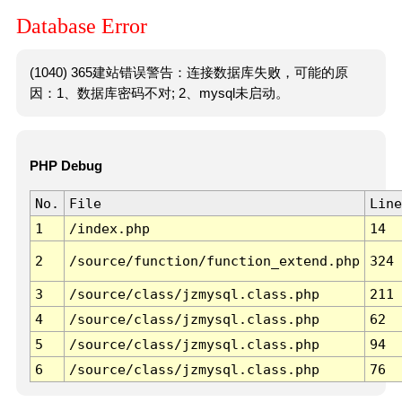
Database Error
(1040) 365建站错误警告：连接数据库失败，可能的原
因：1、数据库密码不对; 2、mysql未启动。
PHP Debug
No.
File
Line
1
/index.php
14
2
/source/function/function_extend.php
324
3
/source/class/jzmysql.class.php
211
4
/source/class/jzmysql.class.php
62
5
/source/class/jzmysql.class.php
94
6
/source/class/jzmysql.class.php
76