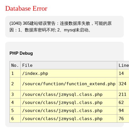
Database Error
(1040) 365建站错误警告：连接数据库失败，可能的原
因：1、数据库密码不对; 2、mysql未启动。
PHP Debug
No.
File
Line
1
/index.php
14
2
/source/function/function_extend.php
324
3
/source/class/jzmysql.class.php
211
4
/source/class/jzmysql.class.php
62
5
/source/class/jzmysql.class.php
94
6
/source/class/jzmysql.class.php
76