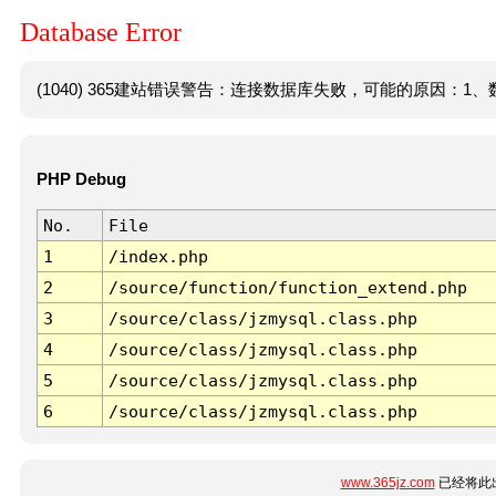
Database Error
(1040) 365建站错误警告：连接数据库失败，可能的原因：1、数
PHP Debug
No.
File
1
/index.php
2
/source/function/function_extend.php
3
/source/class/jzmysql.class.php
4
/source/class/jzmysql.class.php
5
/source/class/jzmysql.class.php
6
/source/class/jzmysql.class.php
www.365jz.com
已经将此