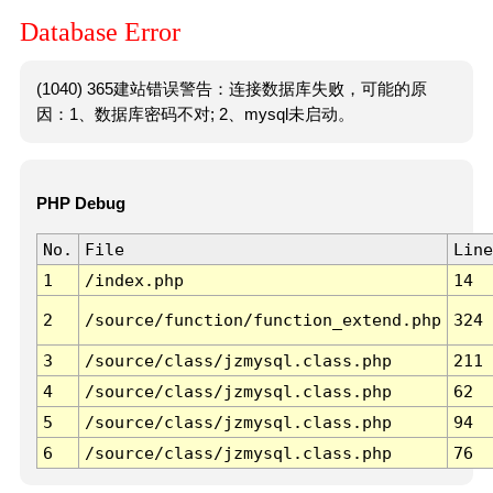
Database Error
(1040) 365建站错误警告：连接数据库失败，可能的原
因：1、数据库密码不对; 2、mysql未启动。
PHP Debug
No.
File
Line
1
/index.php
14
2
/source/function/function_extend.php
324
3
/source/class/jzmysql.class.php
211
4
/source/class/jzmysql.class.php
62
5
/source/class/jzmysql.class.php
94
6
/source/class/jzmysql.class.php
76