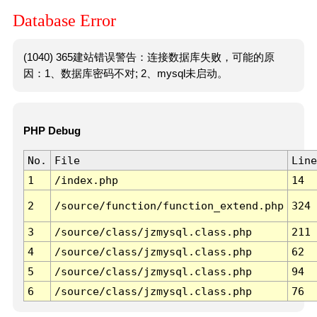
Database Error
(1040) 365建站错误警告：连接数据库失败，可能的原
因：1、数据库密码不对; 2、mysql未启动。
PHP Debug
No.
File
Line
1
/index.php
14
2
/source/function/function_extend.php
324
3
/source/class/jzmysql.class.php
211
4
/source/class/jzmysql.class.php
62
5
/source/class/jzmysql.class.php
94
6
/source/class/jzmysql.class.php
76