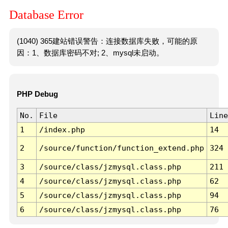
Database Error
(1040) 365建站错误警告：连接数据库失败，可能的原
因：1、数据库密码不对; 2、mysql未启动。
PHP Debug
No.
File
Line
1
/index.php
14
2
/source/function/function_extend.php
324
3
/source/class/jzmysql.class.php
211
4
/source/class/jzmysql.class.php
62
5
/source/class/jzmysql.class.php
94
6
/source/class/jzmysql.class.php
76