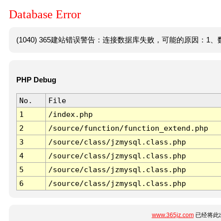
Database Error
(1040) 365建站错误警告：连接数据库失败，可能的原因：1、数
PHP Debug
No.
File
1
/index.php
2
/source/function/function_extend.php
3
/source/class/jzmysql.class.php
4
/source/class/jzmysql.class.php
5
/source/class/jzmysql.class.php
6
/source/class/jzmysql.class.php
www.365jz.com
已经将此