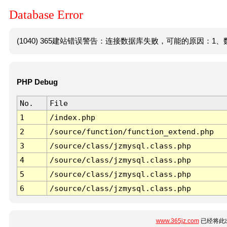
Database Error
(1040) 365建站错误警告：连接数据库失败，可能的原因：1、数
PHP Debug
No.
File
1
/index.php
2
/source/function/function_extend.php
3
/source/class/jzmysql.class.php
4
/source/class/jzmysql.class.php
5
/source/class/jzmysql.class.php
6
/source/class/jzmysql.class.php
www.365jz.com
已经将此