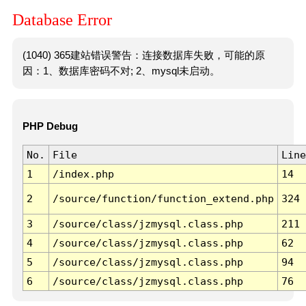
Database Error
(1040) 365建站错误警告：连接数据库失败，可能的原
因：1、数据库密码不对; 2、mysql未启动。
PHP Debug
No.
File
Line
1
/index.php
14
2
/source/function/function_extend.php
324
3
/source/class/jzmysql.class.php
211
4
/source/class/jzmysql.class.php
62
5
/source/class/jzmysql.class.php
94
6
/source/class/jzmysql.class.php
76