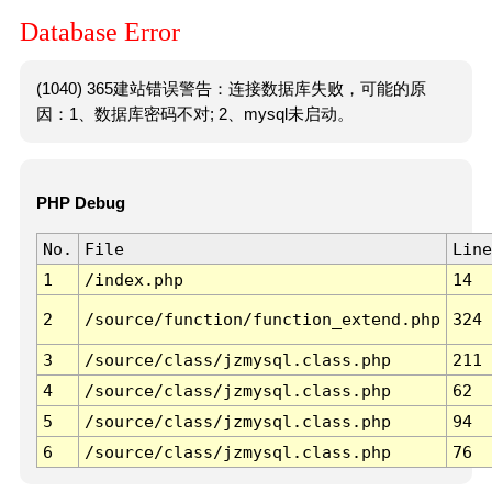
Database Error
(1040) 365建站错误警告：连接数据库失败，可能的原
因：1、数据库密码不对; 2、mysql未启动。
PHP Debug
No.
File
Line
1
/index.php
14
2
/source/function/function_extend.php
324
3
/source/class/jzmysql.class.php
211
4
/source/class/jzmysql.class.php
62
5
/source/class/jzmysql.class.php
94
6
/source/class/jzmysql.class.php
76